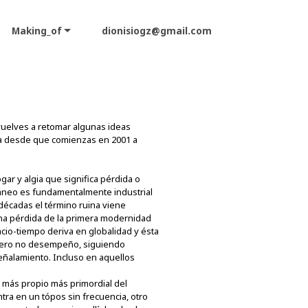
Making_of
dionisiogz@gmail.com
 vuelves a retomar algunas ideas
ria desde que comienzas en 2001 a
ar y algia que significa pérdida o
ráneo es fundamentalmente industrial
 décadas el término ruina viene
 una pérdida de la primera modernidad
acio-tiempo deriva en globalidad y ésta
 pero no desempeño, siguiendo
señalamiento. Incluso en aquellos
o más propio más primordial del
tra en un tópos sin frecuencia, otro