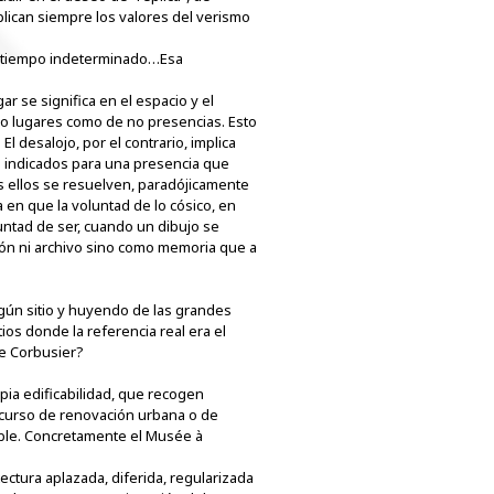
plican siempre los valores del verismo
mo tiempo indeterminado…Esa
r se significa en el espacio y el
 no lugares como de no presencias. Esto
l desalojo, por el contrario, implica
rial indicados para una presencia que
s ellos se resuelven, paradójicamente
 en que la voluntad de lo cósico, en
untad de ser, cuando un dibujo se
ción ni archivo sino como memoria que a
gún sitio y huyendo de las grandes
s donde la referencia real era el
Le Corbusier?
ia edificabilidad, que recogen
n curso de renovación urbana o de
able. Concretamente el Musée à
ectura aplazada, diferida, regularizada