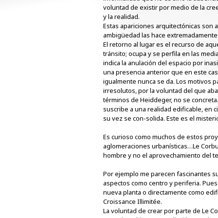
voluntad de existir por medio de la cre
y la realidad.
Estas apariciones arquitectónicas son
ambigüedad las hace extremadamente 
El retorno al lugar es el recurso de aq
tránsito; ocupa y se perfila en las med
indica la anulación del espacio por inas
una presencia anterior que en este caso n
igualmente nunca se da. Los motivos pa
irresolutos, por la voluntad del que ab
términos de Heiddeger, no se concreta.
suscribe a una realidad edificable, en 
su vez se con-solida. Este es el misteri
Es curioso como muchos de estos proye
aglomeraciones urbanísticas…Le Corbus
hombre y no el aprovechamiento del te
Por ejemplo me parecen fascinantes su
aspectos como centro y periferia. Pues
nueva planta o directamente como edifi
Croissance Illimitée.
La voluntad de crear por parte de Le Co