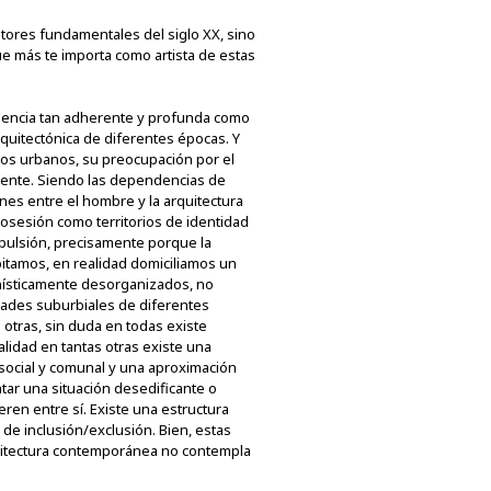
utores fundamentales del siglo XX, sino
e más te importa como artista de estas
fluencia tan adherente y profunda como
rquitectónica de diferentes épocas. Y
os urbanos, su preocupación por el
vigente. Siendo las dependencias de
nes entre el hombre y la arquitectura
osesión como territorios de identidad
epulsión, precisamente porque la
bitamos, en realidad domiciliamos un
anísticamente desorganizados, no
ades suburbiales de diferentes
 otras, sin duda en todas existe
lidad en tantas otras existe una
 social y comunal y una aproximación
tar una situación desedificante o
eren entre sí. Existe una estructura
e inclusión/exclusión. Bien, estas
rquitectura contemporánea no contempla