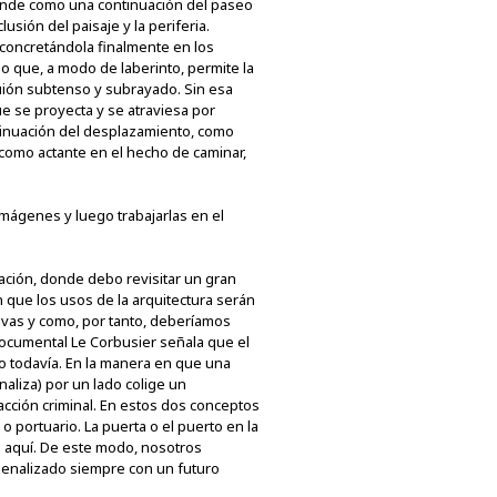
ende como una continuación del paseo
usión del paisaje y la periferia.
y concretándola finalmente en los
no que, a modo de laberinto, permite la
guión subtenso y subrayado. Sin esa
 se proyecta y se atraviesa por
tinuación del desplazamiento, como
 como actante en el hecho de caminar,
mágenes y luego trabajarlas en el
ación, donde debo revisitar un gran
 que los usos de la arquitectura serán
tivas y como, por tanto, deberíamos
 documental Le Corbusier señala que el
o todavía. En la manera en que una
aliza) por un lado colige un
acción criminal. En estos dos conceptos
o portuario. La puerta o el puerto en la
stá aquí. De este modo, nosotros
 penalizado siempre con un futuro