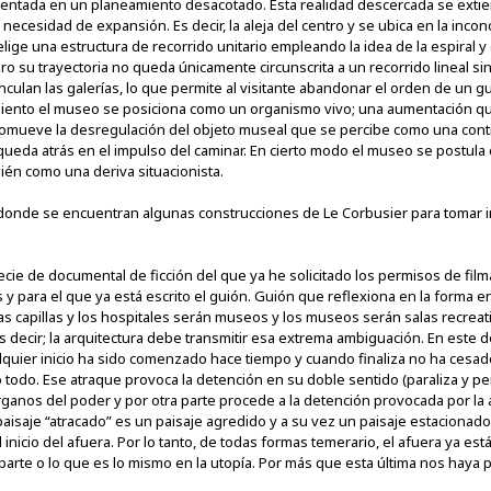
mentada en un planeamiento desacotado. Esta realidad descercada se exti
necesidad de expansión. Es decir, la aleja del centro y se ubica en la inconcl
elige una estructura de recorrido unitario empleando la idea de la espiral 
o su trayectoria no queda únicamente circunscrita a un recorrido lineal si
nculan las galerías, lo que permite al visitante abandonar el orden de un 
miento el museo se posiciona como un organismo vivo; una aumentación que
 promueve la desregulación del objeto museal que se percibe como una con
 queda atrás en el impulso del caminar. En cierto modo el museo se postula
ién como una deriva situacionista.
r donde se encuentran algunas construcciones de Le Corbusier para tomar i
cie de documental de ficción del que ya he solicitado los permisos de film
 para el que ya está escrito el guión. Guión que reflexiona en la forma en
as capillas y los hospitales serán museos y los museos serán salas recrea
Es decir; la arquitectura debe transmitir esa extrema ambiguación. En este
lquier inicio ha sido comenzado hace tiempo y cuando finaliza no ha cesad
todo. Ese atraque provoca la detención en su doble sentido (paraliza y pen
ganos del poder y por otra parte procede a la detención provocada por la 
paisaje “atracado” es un paisaje agredido y a su vez un paisaje estacionado 
el inicio del afuera. Por lo tanto, de todas formas temerario, el afuera ya e
parte o lo que es lo mismo en la utopía. Por más que esta última nos haya