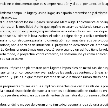
encia en el documento, que es siempre notación y al que, por tanto, se le a
 al mismo tiempo un lugar y un no-lugar, un espacio determinado y al mis
atractivas…
uel que frecuenta los no lugares, señalaba Marc Augé. Lógicamente el no luga
iaciones, en la movilidad .Por lo que aquí no estaríamos hablando tanto de
istencia, por no ocupación, lo que determinaría estas obras como no alojos. E
o se da. Existen la localización, el solar, la asignación y la baliza territo
ra la no construcción, para la no cimentación, son muy diversos pero todo
andona; por la pérdida de influencia. El proyecto se desvanece en la medida
 Le Corbusier pensó más que ejecutó, pero cuando un edificio tiene la vol
cierto modo, lo proyectual cobra contorno, se sostiene, no ya como edifica
o de su atractivo.
ctos utópicos se plantearon para lugares imposibles en mitad casi de nin
ier tenía un concepto muy avanzado de las ciudades contemporáneas, sitio
rreno…¿Qué es lo que más te interesa de las cuestiones urbanísticas de 
s propuestas museales pues implican aspectos que van más allá de la prop
 la natural disposición de estos a crecer los posiciona sólo en ciudades e
cios periferizados para que se alimenten de su natural progresión edific
rbusier dicho museo de crecimiento ilimitado, resume la idea de una arquit