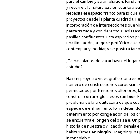
para el cambio y su ampliación. Funda
y recurre a la naturaleza en cuanto a su 
Necesita el espacio franco para lo que 
proyectos desde la planta cuadrada. Per
incorporación de intersecciones que vi
pauta trazada y con derecho al aplaza
pasillos confluentes. Esta aspiración
una ilimitación, un goce periférico que
contemplar y meditar, y se postula tamb
¿Te has planteado viajar hasta el luga
estudio?
Hay un proyecto videográfico, una espe
número de construcciones corbusianas y
permutados por funciones ulteriores, l
construir con arreglo a esos cambios. 
problema de la arquitectura es que cua
especie de enfriamiento lo ha detenido 
detenimiento por congelación de los ór
se encuentra el origen del paisaje. Un 
historia de nuestra civilización señala 
habitaríamos en ningún lugar, ninguna 
inconsolable.