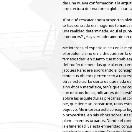
dar una nueva conformación a la arqui
arquitectura de una forma global nunc
¿Por qué rescatar ahora proyectos olv
te has centrado en imágenes tomadas in
una realidad determinada. Aquí el punt
anteriores? ¿Hay verdaderamente un ca
Me interesa el espacio in situ en la me
el problema sino en la dirección en la
“arriesgadas” en cuanto cuestionables)
definición de medidas que alteren, ree
Jacques Rancière abordando el concepto b
tanto sus objetos pertenecen a una esfe
otras esferas. Lo cierto es que nada es 
sino ética y metafísica, tenía que ver
son muchos los significantes de lo esté
sobre las arquitecturas precarias, el c
pie, que tiene un constructo, unas estr
objetivo. Me interesa este concepto lóg
o proyectista, en mis obras sobre Brasi
planeamientos urbanos. Donde el conce
la efimeridad. Es esta efimeridad conj
mayúsculos que se significan por la no c