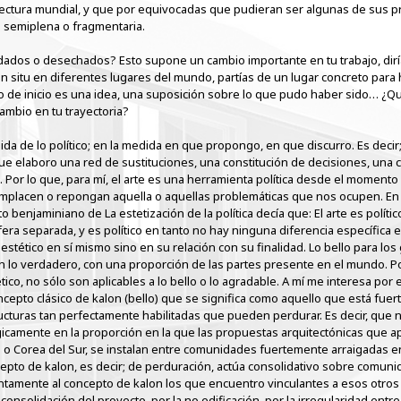
tectura mundial, y que por equivocadas que pudieran ser algunas de sus 
a semiplena o fragmentaria.
idados o desechados? Esto supone un cambio importante en tu trabajo, di
 situ en diferentes lugares del mundo, partías de un lugar concreto para 
o de inicio es una idea, una suposición sobre lo que pudo haber sido… ¿Qu
mbio en tu trayectoria?
dida de lo político; en la medida en que propongo, en que discurro. Es deci
 que elaboro una red de sustituciones, una constitución de decisiones, un
. Por lo que, para mí, el arte es una herramienta política desde el moment
mplacen o repongan aquella o aquellas problemáticas que nos ocupen. En cu
enjaminiano de La estetización de la política decía que: El arte es político
ra separada, y es político en tanto no hay ninguna diferencia específica e
estético en sí mismo sino en su relación con su finalidad. Lo bello para los
 con lo verdadero, con una proporción de las partes presente en el mundo.
tico, no sólo son aplicables a lo bello o lo agradable. A mí me interesa por
oncepto clásico de kalon (bello) que se significa como aquello que está fue
ucturas tan perfectamente habilitadas que pueden perdurar. Es decir, que no
icamente en la proporción en la que las propuestas arquitectónicas que apl
l o Corea del Sur, se instalan entre comunidades fuertemente arraigadas en
pto de kalon, es decir; de perduración, actúa consolidativo sobre comun
untamente al concepto de kalon los que encuentro vinculantes a esos otro
onsolidación del proyecto, por la no edificación, por la irregularidad entre