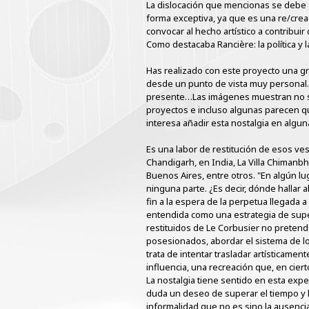
La dislocación que mencionas se debe a
forma exceptiva, ya que es una re/crea
convocar al hecho artístico a contribuir
Como destacaba Rancière: la política y la 
Has realizado con este proyecto una g
desde un punto de vista muy personal…
presente…Las imágenes muestran no sólo
proyectos e incluso algunas parecen q
interesa añadir esta nostalgia en algu
Es una labor de restitución de esos ves
Chandigarh, en India, La Villa Chimanbh
Buenos Aires, entre otros. "En algún lu
ninguna parte. ¿Es decir, dónde hallar
fin a la espera de la perpetua llegada a
entendida como una estrategia de super
restituidos de Le Corbusier no pretend
posesionados, abordar el sistema de l
trata de intentar trasladar artísticam
influencia, una recreación que, en cier
La nostalgia tiene sentido en esta ex
duda un deseo de superar el tiempo y 
informalidad que no es sino la ausenci