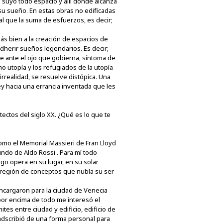
 suyo todo espacio y allí donde alcanza
 su sueño. En estas obras no edificadas
al que la suma de esfuerzos, es decir;
más bien a la creación de espacios de
adherir sueños legendarios. Es decir;
re ante el ojo que gobierna, síntoma de
o utopía y los refugiados de la utopía
rrealidad, se resuelve distópica. Una
ey hacia una errancia inventada que les
ectos del siglo XX. ¿Qué es lo que te
omo el Memorial Massieri de Fran Lloyd
undo de Aldo Rossi . Para mí todo
go opera en su lugar, en su solar
a región de conceptos que nubla su ser
encargaron para la ciudad de Venecia
o por encima de todo me interesó el
tes entre ciudad y edificio, edificio de
 adscribió de una forma personal para