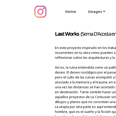
Home
Images
Last Works
(Sema D'Acosta ent
En este proyecto inspirado en los trab
recurrentes en tu obra como pueden se
reflexionar sobre las arquitecturas y l
Así es, la ruina entendida como un path
deseo. El deseo nostálgico por el pas
pero el culto de las ruinas acompañó a
asociado a la memoria y el trauma; en 
una vez las distancias se han acortado 
en destinación. Tiene sentido hacer u
aquellos proyectos de Le Corbusier sin 
dibujos y planos que no concretan una l
La utopía por otra parte es aquí entend
hombre, que es el sueño y la ficción q