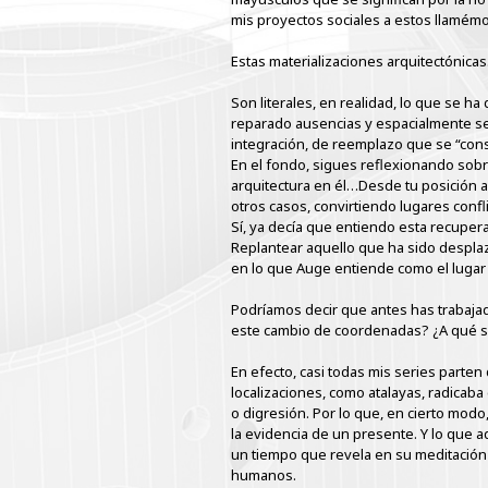
mis proyectos sociales a estos llamémos
Estas materializaciones arquitectónicas…
Son literales, en realidad, lo que se h
reparado ausencias y espacialmente se 
integración, de reemplazo que se “cons
En el fondo, sigues reflexionando sobre
arquitectura en él…Desde tu posición 
otros casos, convirtiendo lugares confl
Sí, ya decía que entiendo esta recupe
Replantear aquello que ha sido desplaz
en lo que Auge entiende como el lugar 
Podríamos decir que antes has trabajad
este cambio de coordenadas? ¿A qué s
En efecto, casi todas mis series parten
localizaciones, como atalayas, radicaba
o digresión. Por lo que, en cierto modo
la evidencia de un presente. Y lo que 
un tiempo que revela en su meditación a
humanos.