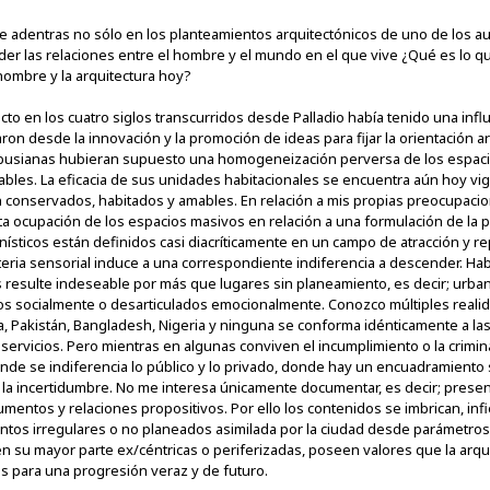
te adentras no sólo en los planteamientos arquitectónicos de uno de los a
r las relaciones entre el hombre y el mundo en el que vive ¿Qué es lo qu
hombre y la arquitectura hoy?
ecto en los cuatro siglos transcurridos desde Palladio había tenido una in
ron desde la innovación y la promoción de ideas para fijar la orientación a
busianas hubieran supuesto una homogeneización perversa de los espaci
altables. La eficacia de sus unidades habitacionales se encuentra aún hoy 
en conservados, habitados y amables. En relación a mis propias preocupacio
 ocupación de los espacios masivos en relación a una formulación de la p
nísticos están definidos casi diacríticamente en un campo de atracción y r
eria sensorial induce a una correspondiente indiferencia a descender. Ha
s resulte indeseable por más que lugares sin planeamiento, es decir; urb
s socialmente o desarticulados emocionalmente. Conozco múltiples realid
dia, Pakistán, Bangladesh, Nigeria y ninguna se conforma idénticamente a las
ervicios. Pero mientras en algunas conviven el incumplimiento o la crimina
onde se indiferencia lo público y lo privado, donde hay un encuadramiento
y la incertidumbre. No me interesa únicamente documentar, es decir; presen
mentos y relaciones propositivos. Por ello los contenidos se imbrican, infi
tos irregulares o no planeados asimilada por la ciudad desde parámetros d
 en su mayor parte ex/céntricas o periferizadas, poseen valores que la a
 para una progresión veraz y de futuro.