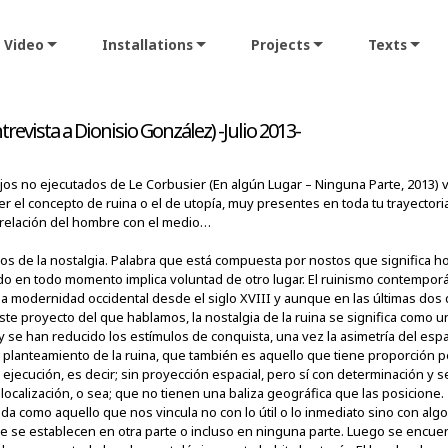
Video
Installations
Projects
Texts
revista a Dionisio González) -Julio 2013-
ajos no ejecutados de Le Corbusier (En algún Lugar – Ninguna Parte, 2013)
r el concepto de ruina o el de utopía, muy presentes en toda tu trayecto
a relación del hombre con el medio…
os de la nostalgia. Palabra que está compuesta por nostos que significa hog
ado en todo momento implica voluntad de otro lugar. El ruinismo contempo
 la modernidad occidental desde el siglo XVIII y aunque en las últimas dos
este proyecto del que hablamos, la nostalgia de la ruina se significa como
y se han reducido los estímulos de conquista, una vez la asimetría del esp
n planteamiento de la ruina, que también es aquello que tiene proporción
ejecución, es decir; sin proyección espacial, pero sí con determinación y 
ocalización, o sea; que no tienen una baliza geográfica que las posicione.
ida como aquello que nos vincula no con lo útil o lo inmediato sino con alg
ue se establecen en otra parte o incluso en ninguna parte. Luego se encuen