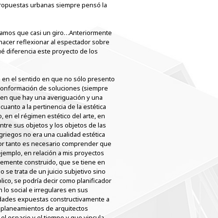
propuestas urbanas siempre pensó la
ríamos que casi un giro…Anteriormente
hacer reflexionar al espectador sobre
é diferencia este proyecto de los
r; en el sentido en que no sólo presento
a conformación de soluciones (siempre
o en que hay una averiguación y una
anto a la pertinencia de la estética
, en el régimen estético del arte, en
ntre sus objetos y los objetos de las
 griegos no era una cualidad estética
 Por tanto es necesario comprender que
 ejemplo, en relación a mis proyectos
rtemente construido, que se tiene en
 se trata de un juicio subjetivo sino
ico, se podría decir como planificador
 lo social e irregulares en sus
idades expuestas constructivamente a
s planeamientos de arquitectos
 el espacio y el tiempo y que vincula