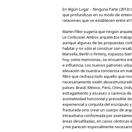
En Algún Lugar – Ninguna Parte (2013) 
que profundizas en su modo de entende
relaciones que se establecen entre el 
Martin Filler sugería que ningún arquit
Le Corbusier. Ambos arquitectos trabaja
aunque algunas de las propuestas cor
habitar y no sólo el construir son res
Marsella, Berlín o Firminy, espacios bi
hoy, como mencionas, se encuentra esta
e influencia. Los nuevos patrones urba
elevación de nuestra conciencia en mat
filtro que rechaza todo aquello que no
necesariamente estén desestructurado
países: Brasil, México, Perú, China, In
estragamiento y escasez o carencia de s
acometividad horizontal y previsible d
experiencial y conjunta del escrúpulo 
fracturada sino crear un cuerpo de argu
intraurbana conformada por asentamien
áreas desafiliadas, en casos céntricas
y me parecen especialmente necesarios