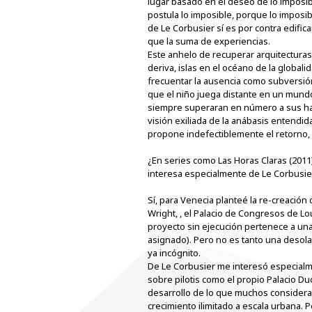
lugar basado en el deseo de lo imposib
postula lo imposible, porque lo imposib
de Le Corbusier sí es por contra edific
que la suma de experiencias.
Este anhelo de recuperar arquitecturas 
deriva, islas en el océano de la globa
frecuentar la ausencia como subversión
que el niño juega distante en un mundo 
siempre superaran en número a sus habi
visión exiliada de la anábasis entendid
propone indefectiblemente el retorno, 
¿En series como Las Horas Claras (2011
interesa especialmente de Le Corbusie
Sí, para Venecia planteé la re-creació
Wright, , el Palacio de Congresos de Lo
proyecto sin ejecución pertenece a una 
asignado). Pero no es tanto una desola
ya incógnito.
De Le Corbusier me interesó especialme
sobre pilotis como el propio Palacio Duc
desarrollo de lo que muchos consideran e
crecimiento ilimitado a escala urbana. 