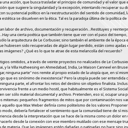
 una acción, que busca trasladar el principio de comunidad y el valor que 
ción que sugiere la singularidad y la excepción, intentando recuperar su d
 con su potencial político en la reestructuración del sentido de comunidad, l
estética se disuelven en la ética. Tal es la paradoja última de la política de 
ran labor de archivo, documentación y recuperación…Restituyes y reinterp
Hay una cierta poética que también tiene que ver con el paso del tiempo,
 la arquitectura de Le Corbusier, sino también el ambiente de la época e
ue hubiesen sido recuperadas de algún lugar perdido, están como ajadas 
nas imágenes? ¿Qué es lo que te atrae de esta melancolía del recuerdo?
tigios omitidos, a través de veinte proyectos no realizados de Le Corbusie
ai, y la Villa Hutheesing en Ahmedabad, India, Le Maison Canneel en Brusela
gar, ninguna parte" nos remite al propio estado de la utopía que, en sí mism
 algo que es sinónimo de inexistencia? Pero la utopía puede ser entendida 
 ninguna parte, el afrontar los retos del destino sin objetivo finalista. Incl
vivencia frente a un medio hostil, que habitualmente es el Sistema Social
en ser sólo material documental y archivo. Pretenden, eso sí, ocupar una 
os mitemas: pequeños fragmentos de mitos que por contaminación nos van 
ente aquello que Max Weber definía como politeísmo de los valores Proponer
to modo, debería fortalecer el sentimiento que la comunidad tiene de sí mi
periencia desde la interpretación que se hace de la misma como un dolor e
hacerlo desde la conexión con ese miembro mutilado con ese mensaje trun
a de materia. Que las imágenes estén dañadas o patinadas no hace sino inci