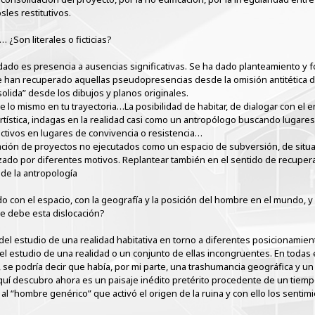
les restitutivos.
 ¿Son literales o ficticias?
a dado es presencia a ausencias significativas. Se ha dado planteamiento y
han recuperado aquellas pseudopresencias desde la omisión antitética de l
olida” desde los dibujos y planos originales.
 lo mismo en tu trayectoria…La posibilidad de habitar, de dialogar con el 
artística, indagas en la realidad casi como un antropólogo buscando luga
ictivos en lugares de convivencia o resistencia…
ración de proyectos no ejecutados como un espacio de subversión, de situ
ado por diferentes motivos. Replantear también en el sentido de recuperar
de la antropología
o con el espacio, con la geografía y la posición del hombre en el mundo, y
e debe esta dislocación?
 del estudio de una realidad habitativa en torno a diferentes posicionamie
 el estudio de una realidad o un conjunto de ellas incongruentes. En todas
, se podría decir que había, por mi parte, una trashumancia geográfica y un 
aquí descubro ahora es un paisaje inédito pretérito procedente de un tie
l “hombre genérico” que activó el origen de la ruina y con ello los sentimi