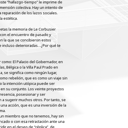
este “hallazgo-tiempo” le imprime de
imensión colectiva. Hay un intento de
a reparación de los lazos sociales.
la estética.
retas la memoria de Le Corbusier
 con el encuentro de pasado y
n la que se concibieron estos
e incluso deterioradas…¿Por qué te
r como: El Palacio del Gobernador, en
s, Bélgica o la Villa Paul Prado en
a, se significa como ningún lugar,
como rebelión, que es como un viaje sin
uso la intención utópica puede ser
 en su conjunto. Los veinte proyectos
presencia, posesionar y ser
a sugerir muchos otros. Por tanto, se
 una acción, que es una inversión de la
sma.
n un miembro que no tenemos, hay sin
cado o con esa retractación ante una
dir en el deseo de “réplica”, de