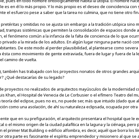
le, pues en todo hombre ontológicamente habita la utopía. El hombre hace
le es en él lo más propio. Y lo más propio es el deseo de coincidencia con
ante el esfuerzo pese a saber que la tarea no culmina, que no tiene otro fin
pretéritas y omitidas no se ajusta sin embargo a la tradición utópica sino 
lidad, trampas sistémicas que permiten la consolidación de espacios donde 
, el fenómeno común a la infancia de la falta de conciencia de lo que ocur
privado a la mirada de los adultos. En algún lugar ninguna parte nació com
tantes. De este modo al perder plausibilidad, al plantearse como severa i
a ésta como movimiento de gente extraviada, fuera de lugar y fuera de la l
el camino de vuelta.
), también has trabajado con los proyectos nonatos de otros grandes arquit
r? ¿Qué destacarías de su legado?
n de proyectos no realizados de arquitectos mayúsculos de la modernidad c
uis Khan, el Hospital de Venecia de Le Corbusier o el efímero Teatro del m
teoría del eclipse, pues no es, no puede ser, más que intuido (dado que al
ción como una asolación, de ahí su naturaleza eclipsada, ocupada por otr
nte que en su prefiguración, el arquitecto presentara el hospital que le 
al o el mismo origen de la ciudad palafítica en la laguna y la ciénaga, per
l primer Mat Building o edificio alfombra, es decir, aquél que borra los lími
Por otra parte es fascinante el espíritu emprendedor y misionero al que se